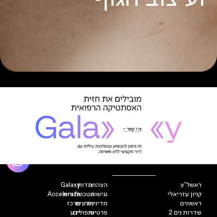
קרא עוד
ראשל"צ
הצהרת
אודות
Galaxy
קניון עזריאלי
נגישות
הטכנולוגיות
Accelerate
ראשונים
מדיניות
מותגים
מרכז
שדרות נים 2
פרטיות
טיפולים
ידע